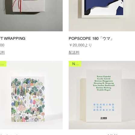
FT WRAPPING
POPSCOPE 180「ウマ」
格
セール価格
00
￥20,000
より
送料
配送料
NEW
NEW