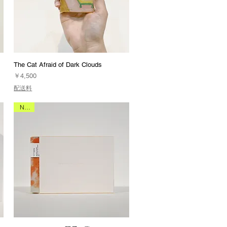
The Cat Afraid of Dark Clouds
価格
￥4,500
配送料
NEW