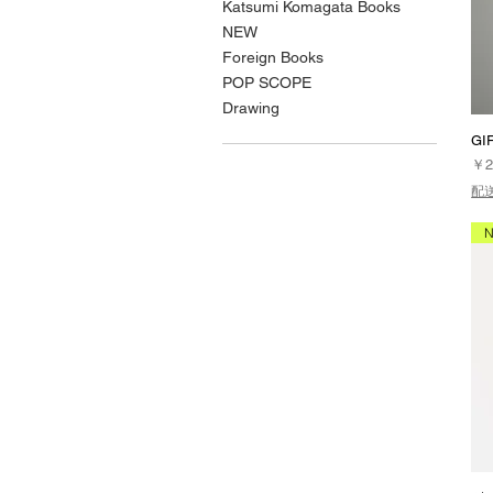
Katsumi Komagata Books
NEW
Foreign Books
POP SCOPE
Drawing
GI
価
￥2
配