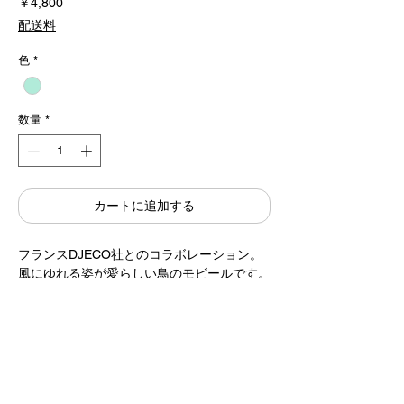
価
￥4,800
格
配送料
色
*
数量
*
カートに追加する
フランスDJECO社とのコラボレーション。
風にゆれる姿が愛らしい鳥のモビールです。
マルチカラーは一年を通してお楽しみいただ
けるカラーリングで、空間がぱっと華やぎま
す。
デザイン / 駒形克己
DJECO