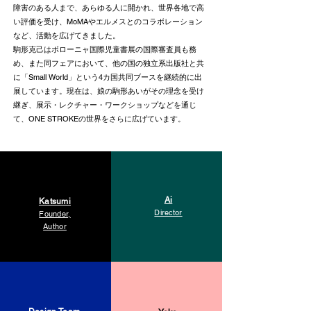
障害のある人まで、あらゆる人に開かれ、世界各地で高
い評価を受け、MoMAやエルメスとのコラボレーション
など、活動を広げてきました。
駒形克己はボローニャ国際児童書展の国際審査員も務
め、また同フェアにおいて、他の国の独立系出版社と共
に「Small World」という4カ国共同ブースを継続的に出
展しています。現在は、娘の駒形あいがその理念を受け
継ぎ、展示・レクチャー・ワークショップなどを通じ
て、ONE STROKEの世界をさらに広げています。
Ai
Katsumi
Director
Founder,
Author