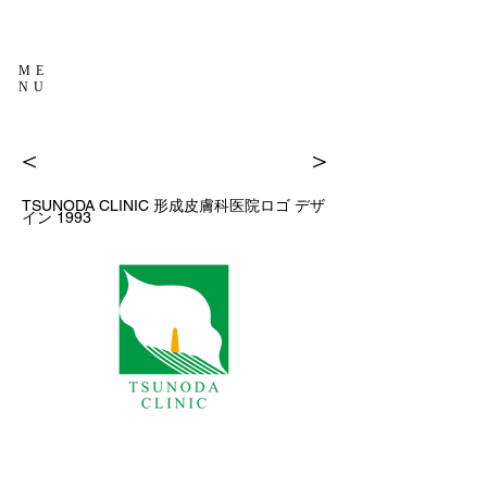
ME
NU
＜
＞
TSUNODA CLINIC
形成皮膚科医院ロゴ デザ
イン 1993