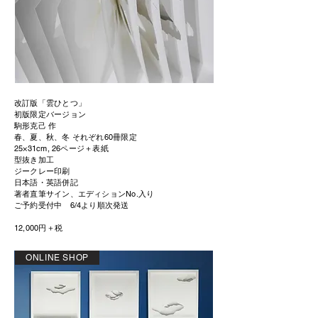
改訂版「雲ひとつ」
初版限定バージョン
駒形克己 作
春、夏、秋、冬 それぞれ60冊限定
25×31cm, 26ページ＋表紙
型抜き加工
ジークレー印刷
日本語・英語併記
著者直筆サイン、エディションNo.入り
ご予約受付中
6/4より順次発送
12,000円＋税​
ONLINE SHOP