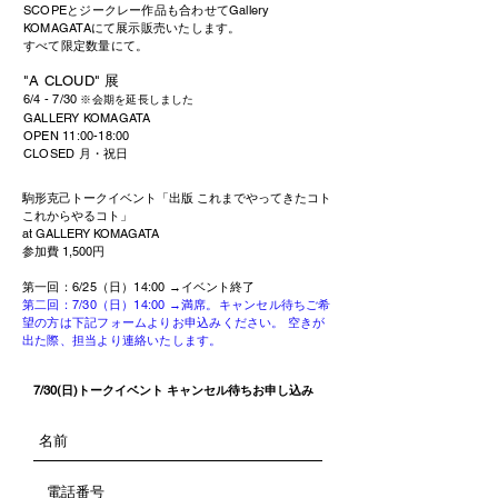
SCOPEとジークレー作品も合わせてGallery
KOMAGATAにて展示販売いたします。
すべて限定数量にて。
"A CLOUD" 展
6/4 - 7/30
※会期を延長しました
GALLERY KOMAGATA
OPEN 11:00-18:00
CLOSED 月・祝日
駒形克己トークイベント「出版 これまでやってきたコト
これからやるコト」
at GALLERY KOMAGATA
参加費 1,500円
第一回：6/25（日）14:00
→
イベント
終了
第二回：7/30（日）14:00 →満席。キャンセル待ちご希
望の方は下記フォームよりお申込みください。 空きが
出た際、担当より連絡いたします。
7/30(日)トークイベント キャンセル待ちお申し込み