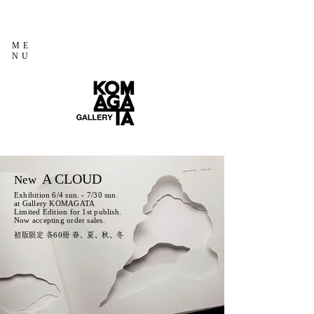
ME
NU
A CLOUD
New
Exhibition 6/4 sun. - 7/30 sun.
at Gallery KOMAGATA
Limited Edition for 1st publish.
Now accepting order sales.
初版限定 各60冊 春、夏、秋、冬