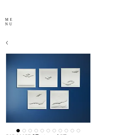
ME
NU