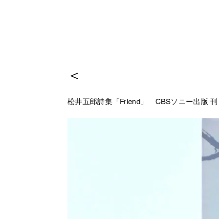
＜
松井五郎詩集「Friend」
CBSソニー出版 刊 