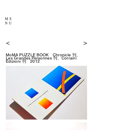
ME
NU
＜
＞
MoMA PUZZLE BOOK Chronicle
刊
、
Les Grandes Personnes
刊、
Corraini
Edizioni
刊 2012