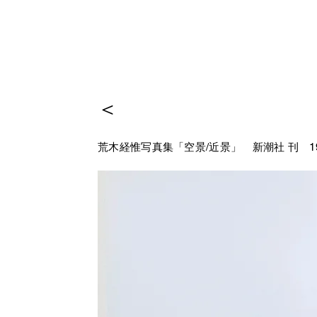
＜
荒木経惟写真集「空景/近景」
新潮社 刊 19