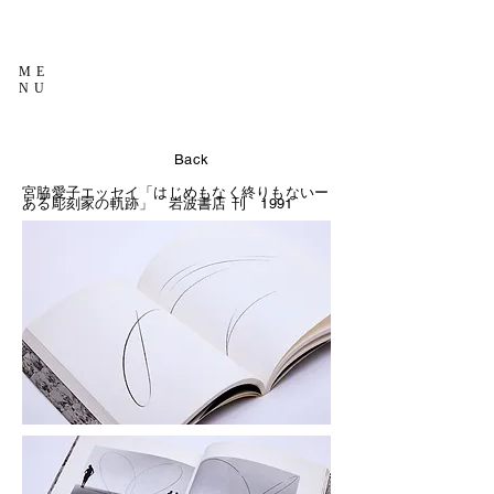
ME
NU
Back
宮脇愛子エッセイ「はじめもなく終りもないー
ある彫刻家の軌跡」
岩波書店 刊 1991