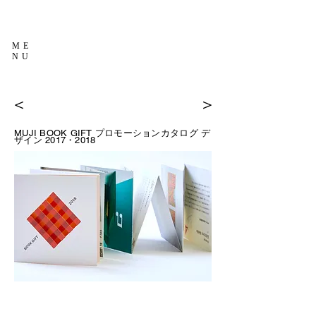
ME
NU
＜
＞
MUJI BOOK GIFT
プロモーションカタログ デ
ザイン 2017・201
8