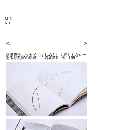
ME
NU
＜
＞
宮脇愛子エッセイ「はじめもなく終りもないー
ある彫刻家の軌跡」
岩波書店 刊 1991