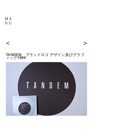
ME
NU
＜
＞
TANDEM ブランドロゴ デザイン及びグラフ
ィック
1986