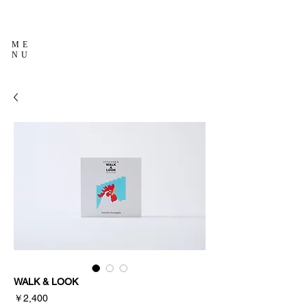
ME
NU
WALK & LOOK
価
￥2,400