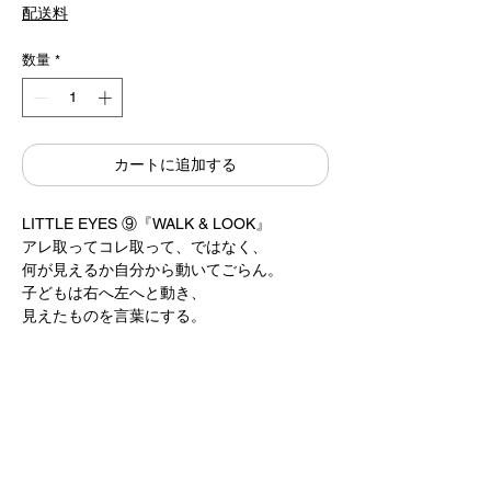
格
配送料
数量
*
カートに追加する
LITTLE EYES ⑨『WALK & LOOK』
アレ取ってコレ取って、ではなく、
何が見えるか自分から動いてごらん。
子どもは右へ左へと動き、
見えたものを言葉にする。
見ることから見つけることへ
意識が変わります。
作 / 駒形克己 Katsumi Komagata
偕成社
13×13cm 4cards
2,400円＋税