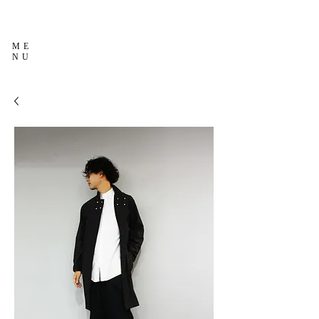
ME
NU