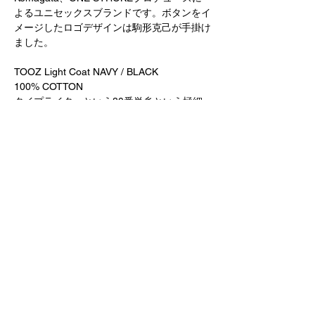
よるユニセックスブランドです。ボタンをイ
メージしたロゴデザインは駒形克己が手掛け
ました。
TOOZ Light Coat NAVY / BLACK
100% COTTON
タイプライターという80番単糸という極細
番手の綿糸を使い、高密度に織られた生地を
使用。軽量感があり、しなやかで品のある素
材感。秋口や春先に軽く羽織っていただける
ライトコートです。
¥27,000+tax
Model / Men…186cm、168cm Women…
157cm
受注商品につき、お届けまで３週間ほどいた
だいております。