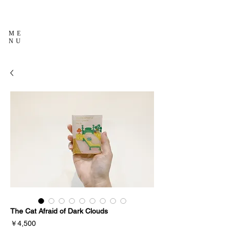
ME
NU
The Cat Afraid of Dark Clouds
価
￥4,500