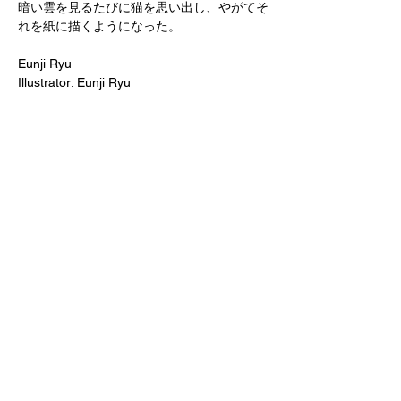
暗い雲を見るたびに猫を思い出し、やがてそ
れを紙に描くようになった。
Eunji Ryu
Illustrator: Eunji Ryu
Publisher: Ghost Books / Little Room
Year: 2024
Size: 2.25 × 3.9 inches
Pages: 48 pages
Price: 4500+tax
The Cat Afraid of Dark Clouds
On rainy days, the cat sits by the window
and looks up at the sky.
Dark clouds spread across it, as if they
might swallow the world whole.
Fearing that the blue sky may never return,
the cat curls up and hides under a blanket.
This story was written when the author’s
mind was filled with dark clouds.
It was a small attempt to soothe themselves