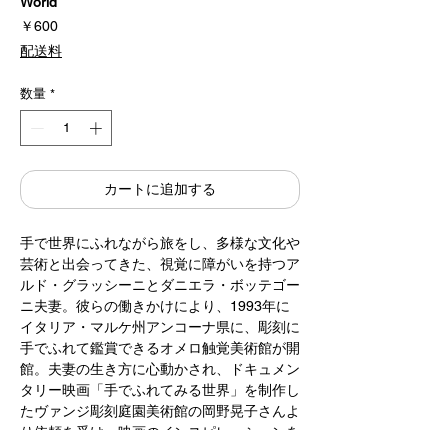
World
価
￥600
格
配送料
数量
*
カートに追加する
手で世界にふれながら旅をし、多様な文化や
芸術と出会ってきた、視覚に障がいを持つア
ルド・グラッシーニとダニエラ・ボッテゴー
ニ夫妻。彼らの働きかけにより、1993年に
イタリア・マルケ州アンコーナ県に、彫刻に
手でふれて鑑賞できるオメロ触覚美術館が開
館。夫妻の生き方に心動かされ、ドキュメン
タリー映画「手でふれてみる世界」を制作し
たヴァンジ彫刻庭園美術館の岡野晃子さんよ
り依頼を受け、映画のインスピレーションを