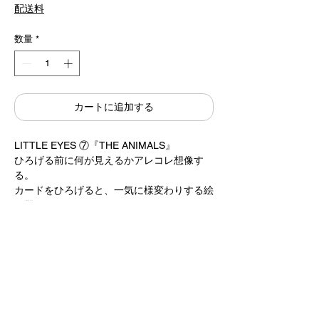
常
ー
配送料
価
ル
格
価
格
数量
*
カートに追加する
LITTLE EYES ⑦『THE ANIMALS』
ひろげる前に何が見えるかアレコレ想像す
る。
カードをひろげると、一気に様変わりする絵
に驚いている。
キャッチボールをするように、子どもとの会
話が弾みます。
作 / 駒形克己 Katsumi Komagata
偕成社
13×13cm 12cards
2,000円＋税 → 1,800円＋税 （10% off）