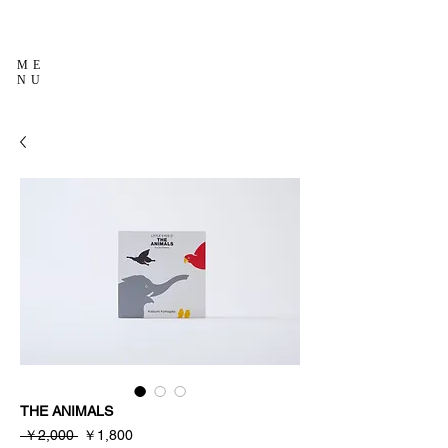
ME
NU
THE ANIMALS
通
セ
 ￥2,000 
￥1,800