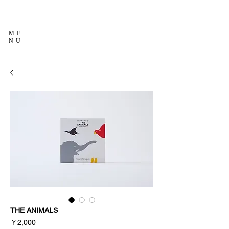
ME
NU
THE ANIMALS
価
￥2,000