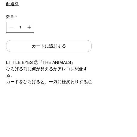
格
配送料
数量
*
カートに追加する
LITTLE EYES ⑦『THE ANIMALS』
ひろげる前に何が見えるかアレコレ想像す
る。
カードをひろげると、一気に様変わりする絵
に驚いている。
キャッチボールをするように、子どもとの会
話が弾みます。
作 / 駒形克己 Katsumi Komagata
偕成社
13×13cm 12cards
2,000円＋税