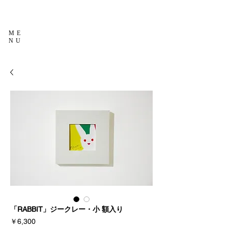
ME
NU
「RABBIT」ジークレー・小 額入り
価
￥6,300