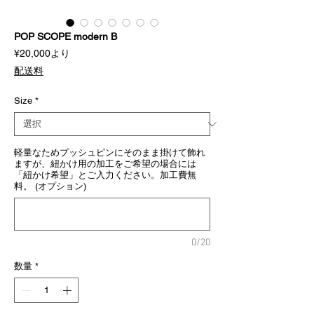
POP SCOPE modern B
セ
¥20,000
より
ー
配送料
ル
価
格
Size
*
軽量なためプッシュピンにそのまま掛けて飾れ
ますが、紐かけ用の加工をご希望の場合には
「紐かけ希望」とご入力ください。加工費無
料。 (オプション)
0/20
数量
*