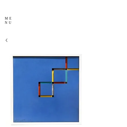
ME
NU