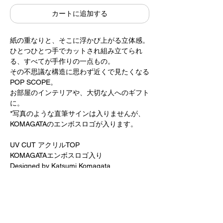
カートに追加する
紙の重なりと、そこに浮かび上がる立体感。
ひとつひとつ手でカットされ組み立てられ
る、すべてが手作りの一点もの。
その不思議な構造に思わず近くで見たくなる
POP SCOPE。
お部屋のインテリアや、大切な人へのギフト
に。
*写真のような直筆サインは入りませんが、
KOMAGATAのエンボスロゴが入ります。
UV CUT アクリルTOP
KOMAGATAエンボスロゴ入り
Designed by Katsumi Komagata
180 size
特製オリジナル木製フレーム
20×20cm 厚み5.5cm
20,000円+税