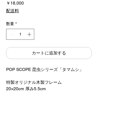
価
￥18,000
格
配送料
数量
*
カートに追加する
POP SCOPE 昆虫シリーズ「タマムシ」
特製オリジナル木製フレーム
20×20cm 厚み5.5cm
UV CUT アクリルTOP
エンボスロゴ入り
¥18,000+税
Designed by Katsumi Komagata
​すべて手で組み立てているため、お届けまで