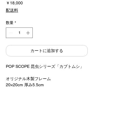
価
￥18,000
格
配送料
数量
*
カートに追加する
POP SCOPE 昆虫シリーズ「カブトムシ」
オリジナル木製フレーム
20×20cm 厚み5.5cm
UV CUT アクリルTOP
エンボスロゴ入り
¥18,000+税
Designed by Katsumi Komagata
​すべて手で組み立てているため、お届けまで