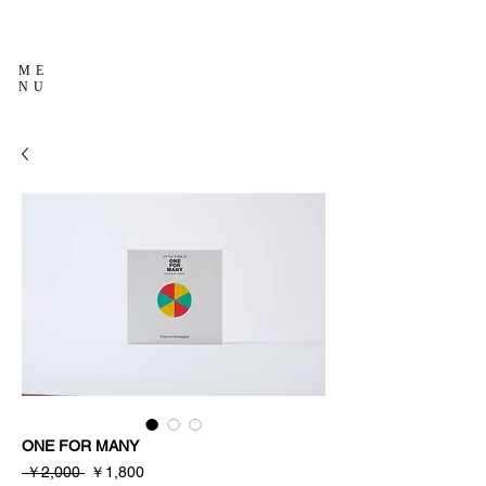
ME
NU
ONE FOR MANY
通
セ
 ￥2,000 
￥1,800