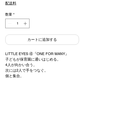
常
ー
配送料
価
ル
格
価
格
数量
*
カートに追加する
LITTLE EYES ④『ONE FOR MANY』
子どもが保育園に通いはじめる。
4人が向かい合う。
次には2人で手をつなぐ。
個と集合。
組合せによって違ってくる
いろいろな集合の形があります。
作 / 駒形克己 Katsumi Komagata
偕成社
13×13cm 12cards
1,800円＋税