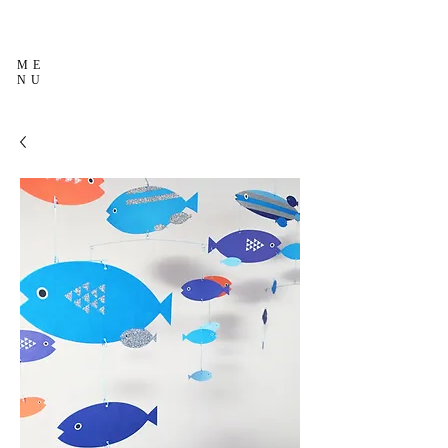
ME
NU