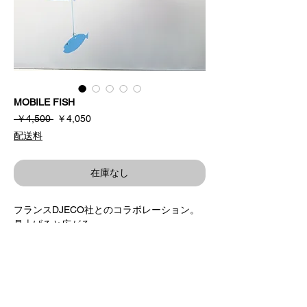
MOBILE FISH
通
セ
 ￥4,500 
￥4,050
常
ー
配送料
価
ル
格
価
格
在庫なし
フランスDJECO社とのコラボレーション。
見上げると広がる
海の世界。
キラキラと光る模様が
涼しげなアクセントに。
デザイン / 駒形克己