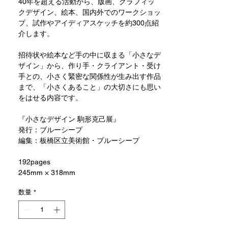
40年を超える活動から、版画、グラフィッ
クデザイン、絵本、国内外でのワークショッ
プ、試作やアイディアスケッチを約300点紹
介します。
招待状や絵本など手の中に収まる「小さなデ
ザイン」から、作り手・クライアント・受け
手との、小さく緊密な関係性が生み出す作品
まで、「小さくあること」の大切さにも思い
をはせる内容です。
『小さなデザイン 駒形克己展』
発行：ブルーシープ
編集：板橋区立美術館・ブルーシープ
192pages
245mm × 318mm
数量
*