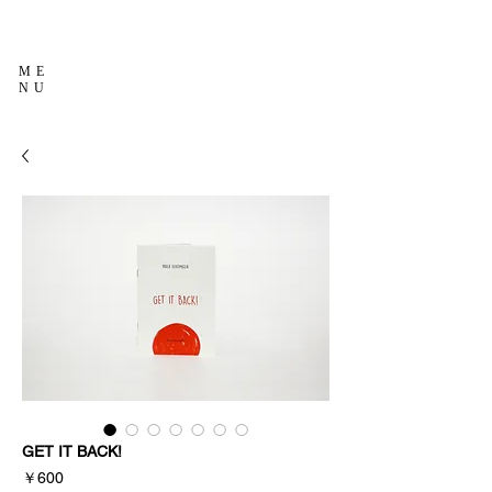
ME
NU
GET IT BACK!
価
￥600