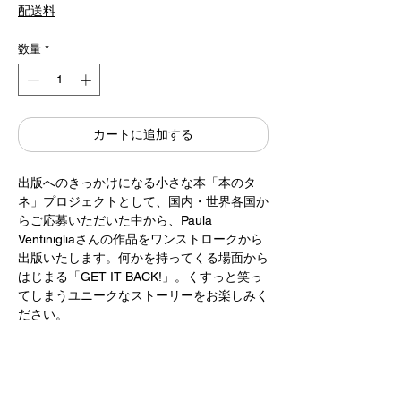
格
配送料
数量
*
カートに追加する
出版へのきっかけになる小さな本「本のタ
ネ」プロジェクトとして、国内・世界各国か
らご応募いただいた中から、Paula
Ventinigliaさんの作品をワンストロークから
出版いたします。何かを持ってくる場面から
はじまる「GET IT BACK!」。くすっと笑っ
てしまうユニークなストーリーをお楽しみく
ださい。
A small book "seed of book" project that can
be a trigger for your future publication. From
many works collected from Japan and