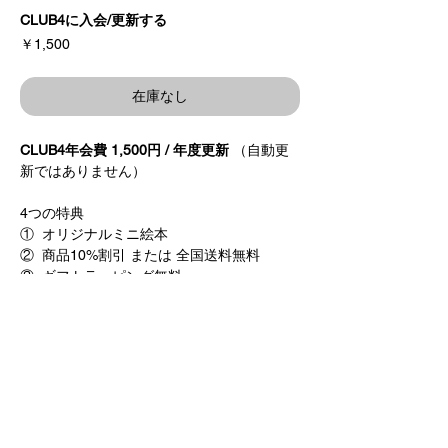
CLUB4に入会/更新する
価
￥1,500
格
在庫なし
CLUB4年会費 1,500円 / 年度更新
（自動更
新ではありません）
4つの特典
​① オリジナルミニ絵本
② 商品10%割引 または 全国送料無料
③ ギフトラッピング無料
④ ワークショップへご招待 ● 当社主催時の
み, 先着順
​※CLUB4サービスは日本国内のみとなって
おります。
This service is available for domestic
customers only.