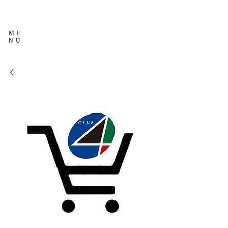
ME
NU