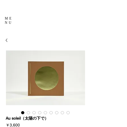
ME
NU
Au soleil（太陽の下で）
価
￥3,600