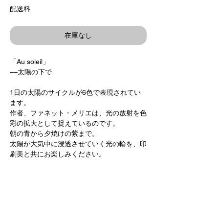
格
配送料
在庫なし
「Au soleil」
––太陽の下で
1日の太陽のサイクルが6色で表現されてい
ます。
作者、ファネット・メリエは、光の放射を色
彩の拡大として捉えているのです。
朝の青から夕焼けの紫まで。
太陽が大気中に浸透させていく光の輪を、印
刷美と共にお楽しみください。
作/Fanette Mellier, 2020
21 x 20 cm 26 pages 6-color Pantone
printing
France