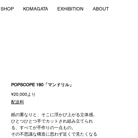
SHOP
KOMAGATA
EXHIBITION
ABOUT
POPSCOPE 180「マンドリル」
セ
¥20,000
より
ー
配送料
ル
価
紙の重なりと、そこに浮かび上がる立体感。
格
ひとつひとつ手でカットされ組み立てられ
る、すべてが手作りの一点もの。
その不思議な構造に思わず近くで見たくなる