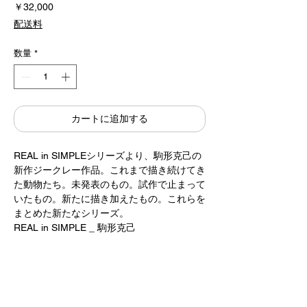
価
￥32,000
格
配送料
数量
*
カートに追加する
REAL in SIMPLEシリーズより、駒形克己の
新作ジークレー作品。これまで描き続けてき
た動物たち。未発表のもの。試作で止まって
いたもの。新たに描き加えたもの。これらを
まとめた新たなシリーズ。
REAL in SIMPLE _ 駒形克己
無印良品 板橋南町22にて展示されました。
ジークレー印刷
額入り（白）