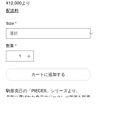
セ
¥12,000
より
ー
配送料
ル
価
格
Size
*
数量
*
カートに追加する
駒形克己の「PIECES」シリーズより。
月毎に選ばれた作品のジークレー版画を販売
しています。
今月はオイルパステルで描かれた白鳥４羽。
* 絵、サイン共にジークレー印刷
* 発送まで２週間前後いただいております