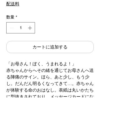
格
配送料
数量
*
カートに追加する
「お母さん！ぼく、うまれるよ！」
赤ちゃんからへその緒を通じてお母さんへ送
る陣痛のサイン。ほら、あと少し、もう少
し。だんだん明るくなってきて…。赤ちゃん
が体験する命のおはなし。表紙は丸いかたち
に型抜きされており、メッセージカードにな
っています。母の日のギフトや出産のお祝い
などにおすすめです。
作 / 駒形克己 Katsumi Komagata
ONE STROKE
21.5×21.5cm 44pages