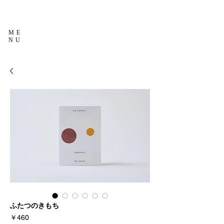
ME
NU
ふたつのきもち
価
￥460