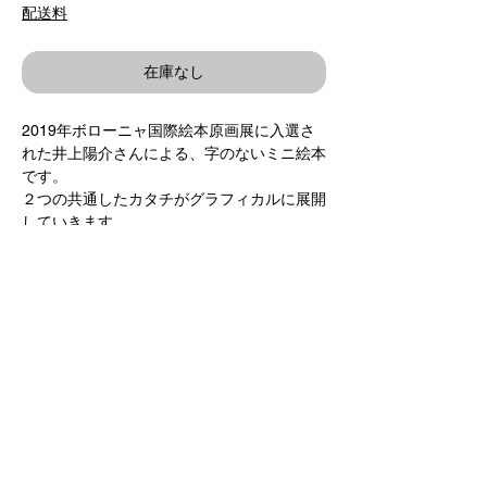
格
配送料
在庫なし
2019年ボローニャ国際絵本原画展に入選さ
れた井上陽介さんによる、字のないミニ絵本
です。
２つの共通したカタチがグラフィカルに展開
していきます。
作 / 井上陽介 Yosuke Inoue
発行人 / 駒形克己 Katsumi Komagata
ONE STROKE
10.5×14.8cm 16pages
460円+税