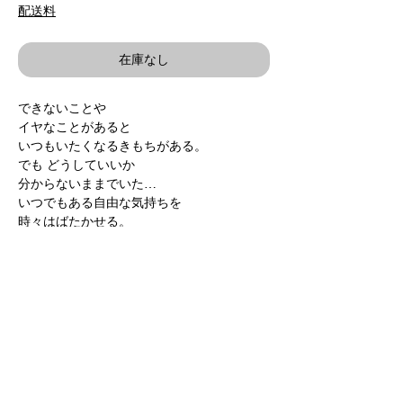
格
配送料
在庫なし
できないことや
イヤなことがあると
いつもいたくなるきもちがある。
でも どうしていいか
分からないままでいた…
いつでもある自由な気持ちを
時々はばたかせる。
いつも新鮮でありたいと思うから。
作 / 駒形克己 Katsumi Komagata
ONE STROKE / LES TROIS OURSES
15.5×25cm 32pages
1,407円＋税