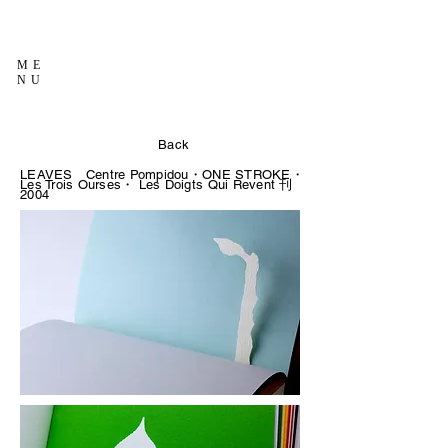
ME
NU
Back
LEAVES Centre Pompidou・
ONE STROKE・
Les Trois Ourses・ Les Doigts Qui Revent 刊
2004