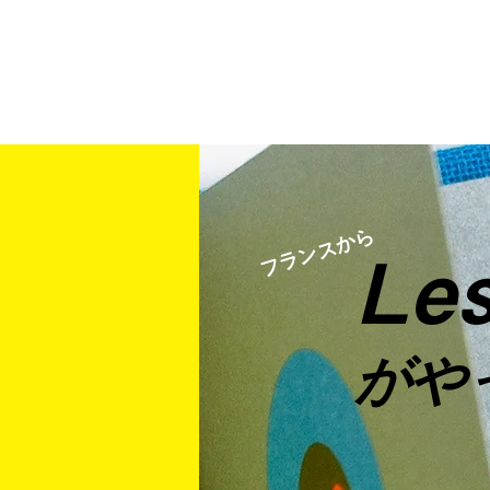
フランスから
Les
がや