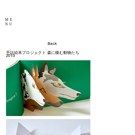
ME
NU
Back
手話絵本プロジェクト 森に棲む動物たち
2013