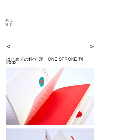
ME
NU
＜
＞
はじめての科学 形
ONE STROKE 刊
2002