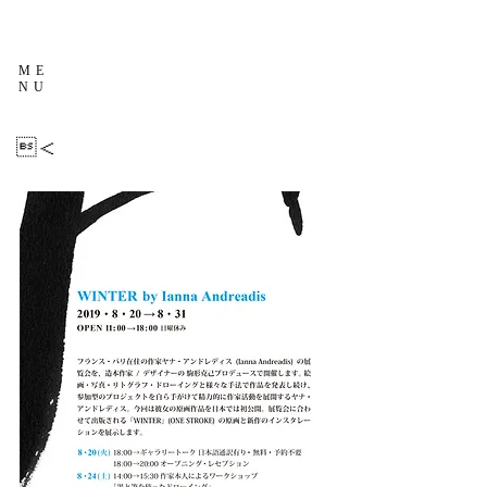
ME
NU
＜