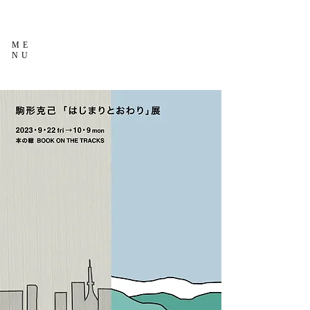
ME
NU