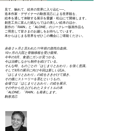
見て、触れて、絵本の世界に入り込む──。
造本作家・デザイナーの駒形克己による世界観を、
絵本を通して体験する展示を愛媛・松山にて開催します。
創意工夫に富んだ紙ならではの美しい絵本のほか、
新作の「RAIN」と「ALONE」のジークレー版画作品も
ご用意して皆さまのお越しをお待ちしています。
本からはじまる世界をぜひこの機会にご堪能ください。
余命２ヶ月と言われた11年前の急性白血病。
10ヶ月の入院と骨髄移植を受け復帰。
今年の3月、食道にガンが見つかる。
今は治療しながら制作を続けている。
そんな時、ものごとの「はじまりとおわり」を強く意識。
そして9月の展示に向け今回は新しい試み。
「はじまりとおわり」の絵をさきがけて描き、
その後にストーリーを育むというもの。
会場では「はじまりとおわり」の絵を展示、
その中から仕上げられた２タイトルの本
「ALONE」「RAIN」も発表します。
駒形克己