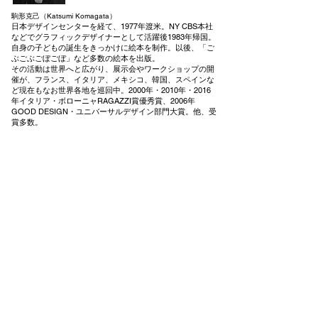
駒形克己（Katsumi Komagata）
日本デザインセンターを経て、1977年
渡米。NY
CBS本社
などでグラフィックデザイナーとして活躍後1983年帰国。
自身の子どもの誕生をきっかけ
に絵本を制作。以後、「ご
ぶごぶごぼごぼ」など多数の絵本を出版。
その活動は世界へと広がり、展示会やワークショップの開
催が、フランス、イタリア、メ
キシコ、韓国、スペインな
ど現在もなお世界各地を巡回中。2000年・2010年・2016
年イタリア・ボローニャRAGAZZI賞優秀賞、2006年
GOOD DESIGN・ユニバーサルデザイン部門大賞。
他
、受
賞多数。
駒形克己「はじまりとおわり」展
​本の轍 BOOK ON THE TRACKS
会期 2023年9月22日 (金) -10月9日 (月・祝)
13:00 -19:00
*会期中の休み 火・水曜日・10月8日 (日)
愛媛県松山市春日町 13-10
TEL
089-950-4133
OPEN 13:00-19:00
HP www.honnowadachi.com
営業日はHPやSNSにてご確認ください。