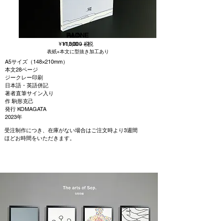
RAIN
ALONE
¥11,000 + 税
¥13,000 + 税
表紙+本文に型抜き加工あ
り
A5サイズ（148×210mm）
本文28ページ
ジークレー印刷
日本語・英語併記
著者直筆サイン入り
作 駒形克己
発行 KOMAGATA
2023年
受注制作につき、
​在庫がない場合は
ご注文時より3週間
ほどお時間をいただきます。