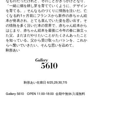
なものだったけれど、そのことがきっかけとなり、
「一緒に畑を耕し芽を育てていくように、デザイン
を育てる。」そんなものづくりに情熱を注いだ。亡
くなる約1ヶ月前にフランスから新作の赤ちゃん絵
本が発表され、とても喜んでいた姿を思い出す。そ
の情熱を多く注いだ本の世界で、赤ちゃん絵本から
はじまり、赤ちゃん絵本を最後に今年の春に旅立っ
た父。まだまだやりたいことがたくさんあったこと
を知っている。父から受け取ったバトンを、これか
らへ繋いでいきたい。そんな思いを込めて。
駒形あい
駒形あい在廊日 6/25,29,30,7/5
Gallery 5610 OPEN 11:00-18:00 会期中無休/入場無料
東京メトロ銀座線・千代田線・半蔵門線 表参道駅 B3出
口より3分
東京都港区南青山5-6-10 5610番館 Tel. 03-3407-5610
www.deska.jp
お花等はご遠慮くださいますようお願いもうしあげま