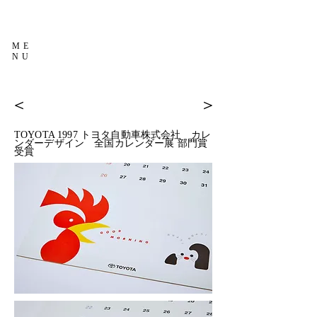
ME
NU
＜
＞
TOYOTA 1997 トヨタ自動車株式会社 カレ
ンダーデザイン 全国カレンダー展 部門賞
受賞