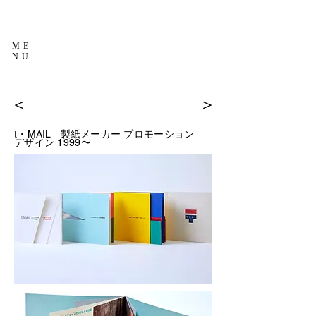
ME
NU
＜
＞
t・MAIL
製紙メーカー プロモーション
1999〜
デザイン