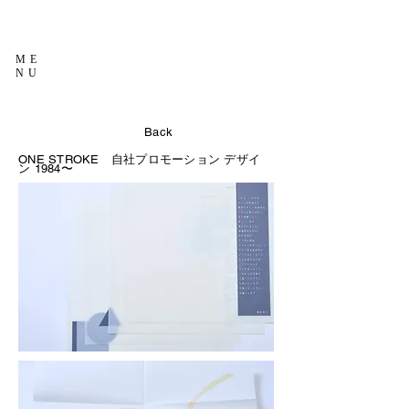
ME
NU
Back
ONE STROKE 自社プロモーション デザイ
ン
1984〜