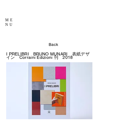
ME
NU
Back
I PRELIBRI BRUNO MUNARI
表紙デザ
イン Corraini Edizioni
刊 2018