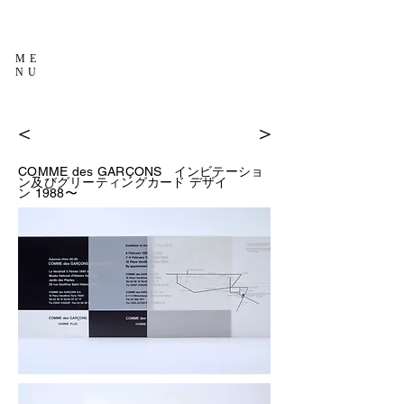
ME
NU
＜
＞
COMME des GARÇONS
インビテーショ
ン及びグリーティングカード デザイ
1988〜
ン