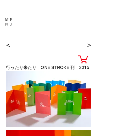
ME
NU
＜
＞
行ったり来たり
ONE STROKE 刊 2015