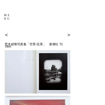
ME
NU
＜
＞
荒木経惟写真集「空景/近景」
新潮社 刊
1991